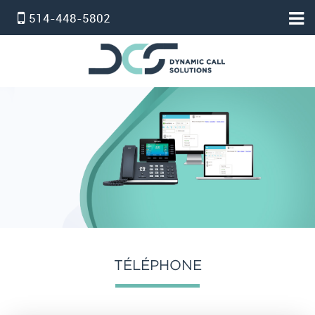
514-448-5802
HOME
ACCUEIL
PBX VIRTUEL
SERVICE STANDARD
SERVICE PROFESSIONNEL
FORFAIT TÉLÉPHONE ET INTERNET
INTERNET
온타리오 인터넷 요금제
TÉLÉPHONE
SERVICE D’ALARM
POUR NOUS JOINDRE