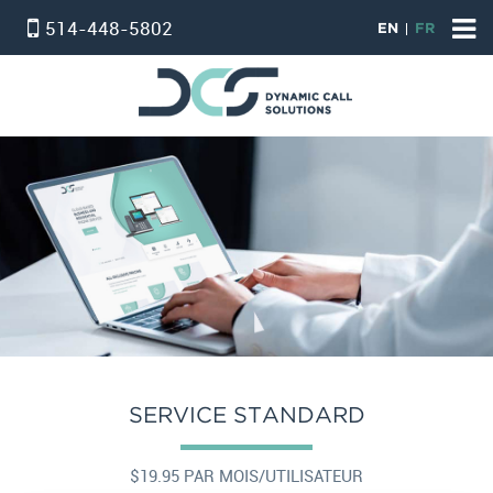
514-448-5802
EN
FR
HOME
ACCUEIL
PBX VIRTUEL
SERVICE STANDARD
SERVICE PROFESSIONNEL
FORFAIT TÉLÉPHONE ET INTERNET
INTERNET
온타리오 인터넷 요금제
SERVICE STANDARD
SERVICE D’ALARM
POUR NOUS JOINDRE
$19.95 PAR MOIS/UTILISATEUR