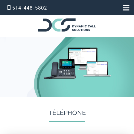
514-448-5802
HOME
ACCUEIL
PBX VIRTUEL
SERVICE STANDARD
SERVICE PROFESSIONNEL
FORFAIT TÉLÉPHONE ET INTERNET
INTERNET
온타리오 인터넷 요금제
TÉLÉPHONE
SERVICE D’ALARM
POUR NOUS JOINDRE