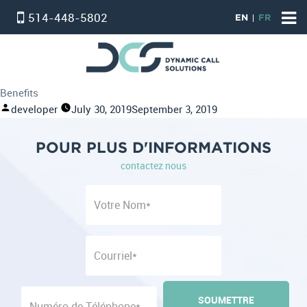
514-448-5802
EN
FR
HOME
ACCUEIL
Benefits
PBX VIRTUEL
Posted
developer
July 30, 2019
September 3, 2019
by
SERVICE STANDARD
POUR PLUS D'INFORMATIONS
SERVICE PROFESSIONNEL
contactez nous
FORFAIT TÉLÉPHONE ET INTERNET
INTERNET
온타리오 인터넷 요금제
SERVICE D’ALARM
POUR NOUS JOINDRE